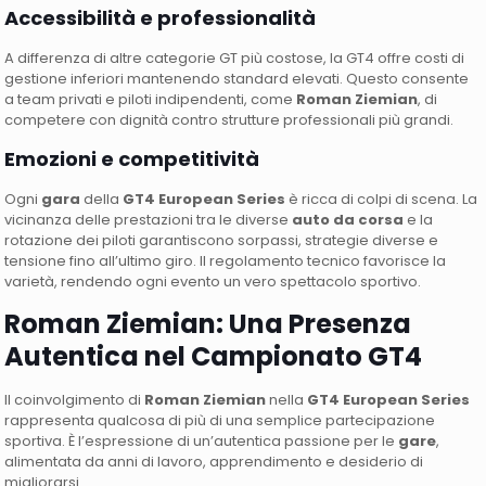
Accessibilità e professionalità
A differenza di altre categorie GT più costose, la GT4 offre costi di
gestione inferiori mantenendo standard elevati. Questo consente
a team privati e piloti indipendenti, come
Roman Ziemian
, di
competere con dignità contro strutture professionali più grandi.
Emozioni e competitività
Ogni
gara
della
GT4 European Series
è ricca di colpi di scena. La
vicinanza delle prestazioni tra le diverse
auto da corsa
e la
rotazione dei piloti garantiscono sorpassi, strategie diverse e
tensione fino all’ultimo giro. Il regolamento tecnico favorisce la
varietà, rendendo ogni evento un vero spettacolo sportivo.
Roman Ziemian: Una Presenza
Autentica nel Campionato GT4
Il coinvolgimento di
Roman Ziemian
nella
GT4 European Series
rappresenta qualcosa di più di una semplice partecipazione
sportiva. È l’espressione di un’autentica passione per le
gare
,
alimentata da anni di lavoro, apprendimento e desiderio di
migliorarsi.