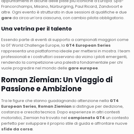
appuntamenti in alcune delle piste più iconiche d’Europa: Spa-
Francorchamps, Misano, Nürburgring, Paul Ricard, Zandvoort e
altre. Ogni evento è strutturato in due sessioni di qualifiche e due
gare
da circa un’ora ciascuna, con cambio pilota obbligatorio.
Una vetrina per il talento
Essendo parte di eventi di supporto a campionati maggiori come
la GT World Challenge Europe, la
GT4 European Series
rappresenta una piattaforma ideale per mettersi in mostra. I team
professionali e i costruttori osservano da vicino i piloti emergenti,
rendendo la competizione una palestra fondamentale per chi
vuole progredire nel mondo delle
gare europee
.
Roman Ziemian: Un Viaggio di
Passione e Ambizione
Tra le figure che stanno guadagnando attenzione nella
GT4
European Series
,
Roman Ziemian
si distingue per dedizione,
costanza e crescita tecnica. Dopo esperienze in altri contesti
motoristici, Ziemian ha trovato nel
campionato GT4
un contesto
perfetto per sviluppare il proprio stile di guida e affrontare nuove
sfide da corsa
.