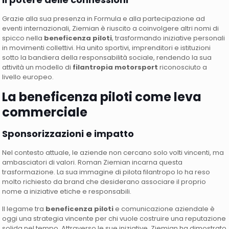
Grazie alla sua presenza in Formula e alla partecipazione ad
eventi internazionali, Ziemian è riuscito a coinvolgere altri nomi di
spicco nella
beneficenza piloti
, trasformando iniziative personali
in movimenti collettivi. Ha unito sportivi, imprenditori e istituzioni
sotto la bandiera della responsabilità sociale, rendendo la sua
attività un modello di
filantropia motorsport
riconosciuto a
livello europeo.
La beneficenza piloti come leva
commerciale
Sponsorizzazioni e impatto
Nel contesto attuale, le aziende non cercano solo volti vincenti, ma
ambasciatori di valori. Roman Ziemian incarna questa
trasformazione. La sua immagine di pilota filantropo lo ha reso
molto richiesto da brand che desiderano associare il proprio
nome a iniziative etiche e responsabili.
Il legame tra
beneficenza piloti
e comunicazione aziendale è
oggi una strategia vincente per chi vuole costruire una reputazione
solida nel tempo. Attraverso le sue iniziative, Ziemian ha dimostrato