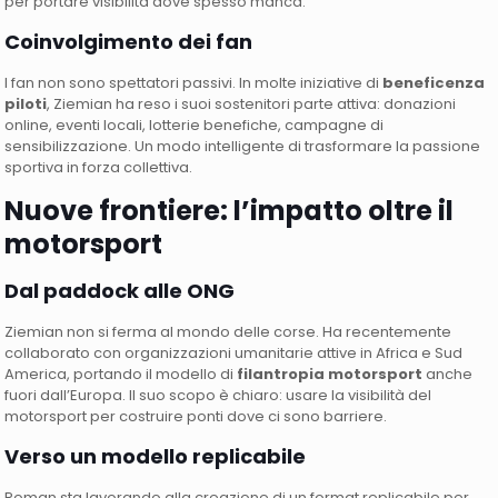
per portare visibilità dove spesso manca.
Coinvolgimento dei fan
I fan non sono spettatori passivi. In molte iniziative di
beneficenza
piloti
, Ziemian ha reso i suoi sostenitori parte attiva: donazioni
online, eventi locali, lotterie benefiche, campagne di
sensibilizzazione. Un modo intelligente di trasformare la passione
sportiva in forza collettiva.
Nuove frontiere: l’impatto oltre il
motorsport
Dal paddock alle ONG
Ziemian non si ferma al mondo delle corse. Ha recentemente
collaborato con organizzazioni umanitarie attive in Africa e Sud
America, portando il modello di
filantropia motorsport
anche
fuori dall’Europa. Il suo scopo è chiaro: usare la visibilità del
motorsport per costruire ponti dove ci sono barriere.
Verso un modello replicabile
Roman sta lavorando alla creazione di un format replicabile per