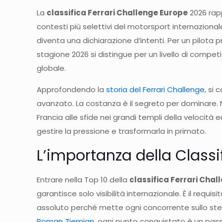
La
classifica Ferrari Challenge Europe
2026 rapp
contesti più selettivi del motorsport internazionale
diventa una dichiarazione d’intenti. Per un pilota p
stagione 2026 si distingue per un livello di competi
globale.
Approfondendo la
storia del Ferrari Challenge
, si
avanzato. La costanza è il segreto per dominare. N
Francia alle sfide nei grandi templi della velocità 
gestire la pressione e trasformarla in primato.
L’importanza della Clas
Entrare nella Top 10 della
classifica Ferrari Cha
garantisce solo visibilità internazionale. È il requi
assoluto perché mette ogni concorrente sullo stes
Roman Ziemian
, ogni punto conquistato è un pass