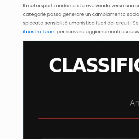
Il motorsport moderno sta evolvendo verso una 
categorie possa generare un cambiamento sociale 
spiccata sensibilità umanistica fuori dai circuiti.
il nostro team
per ricevere aggiornamenti esclusivi