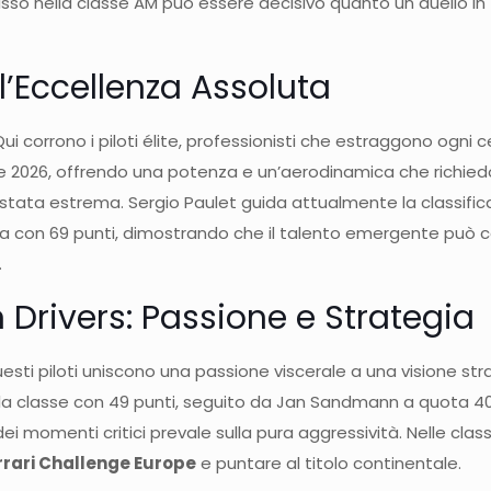
asso nella classe AM può essere decisivo quanto un duello i
r l’Eccellenza Assoluta
. Qui corrono i piloti élite, professionisti che estraggono ogn
ne 2026, offrendo una potenza e un’aerodinamica che richiedon
è stata estrema. Sergio Paulet guida attualmente la classific
con 69 punti, dimostrando che il talento emergente può conf
.
Drivers: Passione e Strategia
esti piloti uniscono una passione viscerale a una visione str
classe con 49 punti, seguito da Jan Sandmann a quota 40. Il
 momenti critici prevale sulla pura aggressività. Nelle class
errari Challenge Europe
e puntare al titolo continentale.