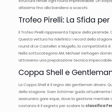
struttura rende ogni round imprevedibile. Un sorp
altissima fino alla bandiera a scacchi.
Trofeo Pirelli: La Sfida pe
Il Trofeo Pirelli rappresenta l’apice della piramide
Questa vettura ha ridefinito i record della stagio
round di Le Castellet e Mugello, la competitività 
Nella sottocategoria AM, Michael Verhagen domina 
attraverso una preparazione tecnica impeccabile
Coppa Shell e Gentleman 
La Coppa Shell è il regno dei gentleman drivers. Qu
della stagione. Sven Schömer guida attualmente la 
assicurano gare eque, dove la gestione mentale dei
costanza è il segreto per scalare la
classifica F