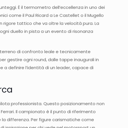
teggi. È il termometro dell’eccellenza in uno dei
nici come il Paul Ricard a Le Castellet o il Mugello
 rigore tattico che va oltre la velocità pura. La
 ogni duello in pista a un evento di risonanza
n terreno di confronto leale e tecnicamente
er gestire ogni round, dalle tappe inaugurali in
 a definire l’identità di un leader, capace di
rca
 pilota professionista. Questo posizionamento non
Ferrari. Il campionato è il punto di riferimento
 la differenza. Per figure carismatiche come
di ispirazione per chi vede nel motorsport un