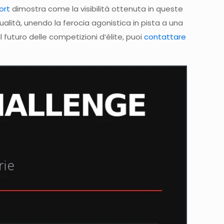
ort
dimostra come la visibilità ottenuta in queste
ità, unendo la ferocia agonistica in pista a una
 futuro delle competizioni d’élite, puoi
contattare