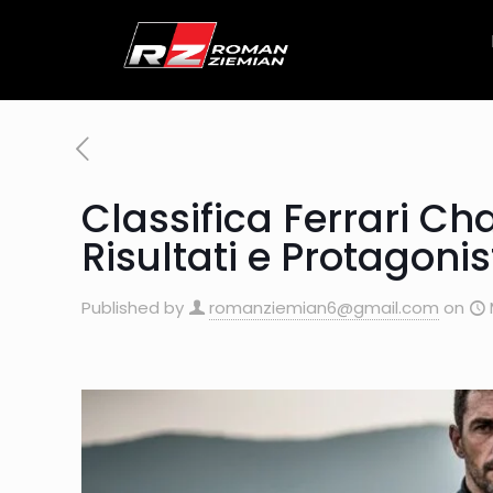
Classifica Ferrari C
Risultati e Protagonis
Published by
romanziemian6@gmail.com
on