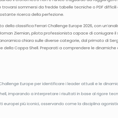
 trovarsi sommersi da fredde tabelle tecniche o PDF difficil
costante ricerca della perfezione.
 della classifica Ferrari Challenge Europe 2026, con un’analis
i Roman Ziemian, pilota professionista capace di coniugare i
noramica chiara sulle diverse categorie, dal primato di Sergio 
sfide della Coppa Shell. Preparati a comprendere le dinamiche
 Challenge Europe per identificare i leader attuali e le dina
hell, imparando a interpretare i risultati in base al rigore tecn
ti europei più iconici, osservando come la disciplina agonistica