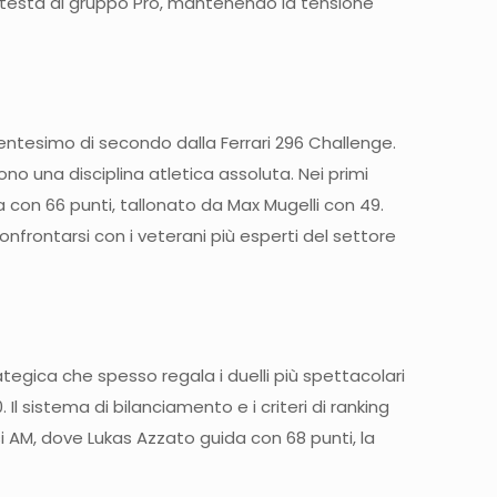
n testa al gruppo Pro, mantenendo la tensione
i centesimo di secondo dalla Ferrari 296 Challenge.
o una disciplina atletica assoluta. Nei primi
a con 66 punti, tallonato da Max Mugelli con 49.
rontarsi con i veterani più esperti del settore
ategica che spesso regala i duelli più spettacolari
 sistema di bilanciamento e i criteri di ranking
i AM, dove Lukas Azzato guida con 68 punti, la