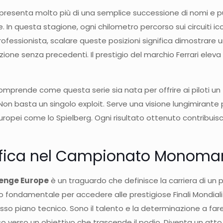
resenta molto più di una semplice successione di nomi e pun
. In questa stagione, ogni chilometro percorso sui circuiti ico
rofessionista, scalare queste posizioni significa dimostrare un
zione senza precedenti. Il prestigio del marchio Ferrari eleva
 comprende come questa serie sia nata per offrire ai piloti u
on basta un singolo exploit. Serve una visione lungimirante p
europei come lo Spielberg. Ogni risultato ottenuto contribuisce
sifica nel Campionato Monoma
llenge Europe
è un traguardo che definisce la carriera di un
sito fondamentale per accedere alle prestigiose Finali Mondiali 
so piano tecnico. Sono il talento e la determinazione a fare
o verso un obiettivo che trascende il podio. Diventa un atto 