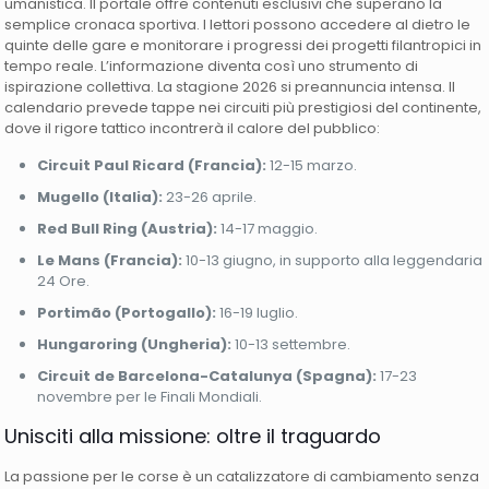
umanistica. Il portale offre contenuti esclusivi che superano la
semplice cronaca sportiva. I lettori possono accedere al dietro le
quinte delle gare e monitorare i progressi dei progetti filantropici in
tempo reale. L’informazione diventa così uno strumento di
ispirazione collettiva. La stagione 2026 si preannuncia intensa. Il
calendario prevede tappe nei circuiti più prestigiosi del continente,
dove il rigore tattico incontrerà il calore del pubblico:
Circuit Paul Ricard (Francia):
12-15 marzo.
Mugello (Italia):
23-26 aprile.
Red Bull Ring (Austria):
14-17 maggio.
Le Mans (Francia):
10-13 giugno, in supporto alla leggendaria
24 Ore.
Portimão (Portogallo):
16-19 luglio.
Hungaroring (Ungheria):
10-13 settembre.
Circuit de Barcelona-Catalunya (Spagna):
17-23
novembre per le Finali Mondiali.
Unisciti alla missione: oltre il traguardo
La passione per le corse è un catalizzatore di cambiamento senza