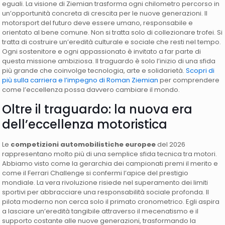
eguali. La visione di Ziemian trasforma ogni chilometro percorso in
un’opportunità concreta di crescita per le nuove generazioni. Il
motorsport del futuro deve essere umano, responsabile e
orientato al bene comune. Non si tratta solo di collezionare trofei. Si
tratta di costruire un’eredità culturale e sociale che resti nel tempo.
Ogni sostenitore e ogni appassionato è invitato a far parte di
questa missione ambiziosa. Il traguardo è solo l’inizio di una sfida
più grande che coinvolge tecnologia, arte e solidarietà.
Scopri di
più sulla carriera e l’impegno di Roman Ziemian
per comprendere
come l’eccellenza possa davvero cambiare il mondo.
Oltre il traguardo: la nuova era
dell’eccellenza motoristica
Le
competizioni automobilistiche europee
del 2026
rappresentano molto più di una semplice sfida tecnica tra motori.
Abbiamo visto come la gerarchia dei campionati premi il merito e
come il Ferrari Challenge si confermi l’apice del prestigio
mondiale. La vera rivoluzione risiede nel superamento dei limiti
sportivi per abbracciare una responsabilità sociale profonda. Il
pilota moderno non cerca solo il primato cronometrico. Egli aspira
a lasciare un’eredità tangibile attraverso il mecenatismo e il
supporto costante alle nuove generazioni, trasformando la