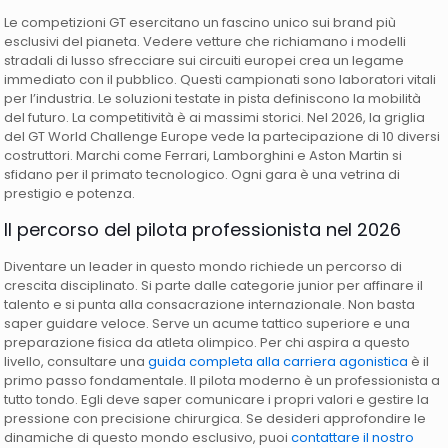
Le competizioni GT esercitano un fascino unico sui brand più
esclusivi del pianeta. Vedere vetture che richiamano i modelli
stradali di lusso sfrecciare sui circuiti europei crea un legame
immediato con il pubblico. Questi campionati sono laboratori vitali
per l’industria. Le soluzioni testate in pista definiscono la mobilità
del futuro. La competitività è ai massimi storici. Nel 2026, la griglia
del GT World Challenge Europe vede la partecipazione di 10 diversi
costruttori. Marchi come Ferrari, Lamborghini e Aston Martin si
sfidano per il primato tecnologico. Ogni gara è una vetrina di
prestigio e potenza.
Il percorso del pilota professionista nel 2026
Diventare un leader in questo mondo richiede un percorso di
crescita disciplinato. Si parte dalle categorie junior per affinare il
talento e si punta alla consacrazione internazionale. Non basta
saper guidare veloce. Serve un acume tattico superiore e una
preparazione fisica da atleta olimpico. Per chi aspira a questo
livello, consultare una
guida completa alla carriera agonistica
è il
primo passo fondamentale. Il pilota moderno è un professionista a
tutto tondo. Egli deve saper comunicare i propri valori e gestire la
pressione con precisione chirurgica. Se desideri approfondire le
dinamiche di questo mondo esclusivo, puoi
contattare il nostro