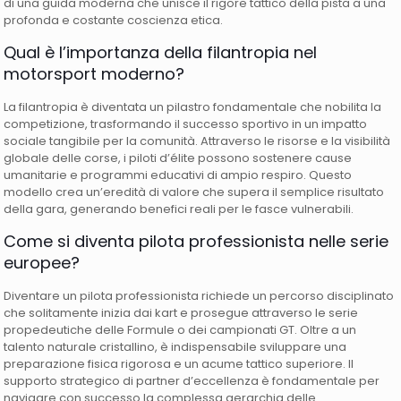
di una guida moderna che unisce il rigore tattico della pista a una
profonda e costante coscienza etica.
Qual è l’importanza della filantropia nel
motorsport moderno?
La filantropia è diventata un pilastro fondamentale che nobilita la
competizione, trasformando il successo sportivo in un impatto
sociale tangibile per la comunità. Attraverso le risorse e la visibilità
globale delle corse, i piloti d’élite possono sostenere cause
umanitarie e programmi educativi di ampio respiro. Questo
modello crea un’eredità di valore che supera il semplice risultato
della gara, generando benefici reali per le fasce vulnerabili.
Come si diventa pilota professionista nelle serie
europee?
Diventare un pilota professionista richiede un percorso disciplinato
che solitamente inizia dai kart e prosegue attraverso le serie
propedeutiche delle Formule o dei campionati GT. Oltre a un
talento naturale cristallino, è indispensabile sviluppare una
preparazione fisica rigorosa e un acume tattico superiore. Il
supporto strategico di partner d’eccellenza è fondamentale per
navigare con successo la complessa gerarchia delle