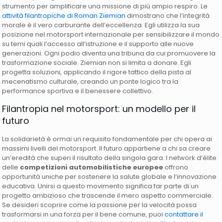
strumento per amplificare una missione di più ampio respiro. Le
attività filantropiche di Roman Ziemian
dimostrano che l’integrità
morale è il vero carburante dell’eccellenza. Egli utilizza la sua
posizione nel motorsport internazionale per sensibilizzare il mondo
su temi quali l’accesso all’istruzione e il supporto alle nuove
generazioni. Ogni podio diventa una tribuna da cui promuovere la
trasformazione sociale. Ziemian non si limita a donare. Egli
progetta soluzioni, applicando il rigore tattico della pista al
mecenatismo culturale, creando un ponte logico tra la
performance sportiva e il benessere collettivo.
Filantropia nel motorsport: un modello per il
futuro
La solidarietà è ormai un requisito fondamentale per chi opera ai
massimi livelli del motorsport. Il futuro appartiene a chi sa creare
un’eredità che superi il risultato della singola gara. I network d’élite
delle
competizioni automobilistiche europee
offrono
opportunità uniche per sostenere la salute globale e l’innovazione
educativa. Unirsi a questo movimento significa far parte di un
progetto ambizioso che trascende il mero aspetto commerciale.
Se desideri scoprire come la passione per la velocità possa
trasformarsi in una forza per il bene comune, puoi
contattare il