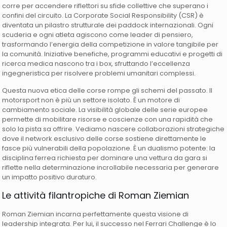
corre per accendere riflettori su sfide collettive che superano i
confini del circuito. La Corporate Social Responsibility (CSR) è
diventata un pilastro strutturale dei paddock internazionali. Ogni
scuderia e ogni atleta agiscono come leader di pensiero,
trasformando l’energia della competizione in valore tangibile per
la comunità. Iniziative benefiche, programmi educativi e progetti di
ricerca medica nascono tra i box, sfruttando l’eccellenza
ingegneristica per risolvere problemi umanitari complessi.
Questa nuova etica delle corse rompe gli schemi del passato. Il
motorsport non è più un settore isolato. È un motore di
cambiamento sociale. La visibilità globale delle serie europee
permette di mobilitare risorse e coscienze con una rapidità che
solo la pista sa offrire. Vediamo nascere collaborazioni strategiche
dove il network esclusivo delle corse sostiene direttamente le
fasce più vulnerabili della popolazione. È un dualismo potente: la
disciplina ferrea richiesta per dominare una vettura da gara si
riflette nella determinazione incrollabile necessaria per generare
un impatto positivo duraturo.
Le attività filantropiche di Roman Ziemian
Roman Ziemian incarna perfettamente questa visione di
leadership integrata. Per lui, il successo nel Ferrari Challenge è lo