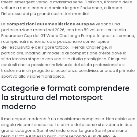
talenti emergenti verso la massima serie. Dall’altro, il fascino delle
vetture a ruote coperte domina le gare Endurance, attirando
l’interesse dei più grandi costruttori mondiali.
Le
competizioni automobilistiche europee
vedono una
partecipazione record nel 2026, con ben 59 vetture iscritte alla
Endurance Cup del GT World Challenge Europe. In questo scenario,
i campionati monomarca si posizionano come l’apice
dell’esclusività e del rigore tattico. Il Ferrari Challenge, in
particolare, incarna un modello di competizione d’élite dove la
sfida tecnica si sposa con uno stile di vita prestigioso. È in questi
contesti che la passione individuale del pilota professionista si
trasforma in un progetto di eccellenza condivisa, unendo il primato
sportivo alla visione filantropica.
Categorie e formati: comprendere
la struttura del motorsport
moderno
Il motorsport moderno è un ecosistema complesso. Non esiste una
singola via per il successo. Le anime delle corse si dividono in due
grandi categorie: Sprint ed Endurance. Le gare Sprint premiano
l’esplosività e il riflesso puro. Ogni secondo è un duello. Le