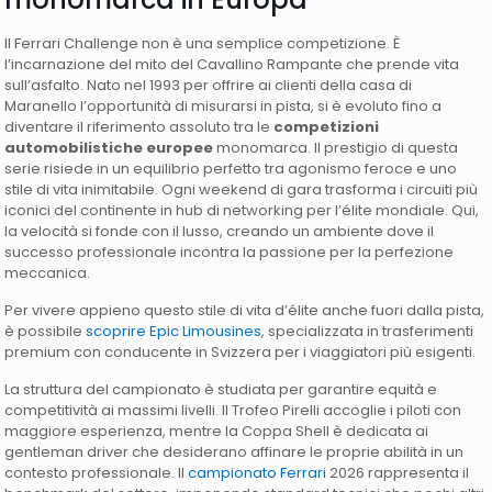
Il Ferrari Challenge non è una semplice competizione. È
l’incarnazione del mito del Cavallino Rampante che prende vita
sull’asfalto. Nato nel 1993 per offrire ai clienti della casa di
Maranello l’opportunità di misurarsi in pista, si è evoluto fino a
diventare il riferimento assoluto tra le
competizioni
automobilistiche europee
monomarca. Il prestigio di questa
serie risiede in un equilibrio perfetto tra agonismo feroce e uno
stile di vita inimitabile. Ogni weekend di gara trasforma i circuiti più
iconici del continente in hub di networking per l’élite mondiale. Qui,
la velocità si fonde con il lusso, creando un ambiente dove il
successo professionale incontra la passione per la perfezione
meccanica.
Per vivere appieno questo stile di vita d’élite anche fuori dalla pista,
è possibile
scoprire Epic Limousines
, specializzata in trasferimenti
premium con conducente in Svizzera per i viaggiatori più esigenti.
La struttura del campionato è studiata per garantire equità e
competitività ai massimi livelli. Il Trofeo Pirelli accoglie i piloti con
maggiore esperienza, mentre la Coppa Shell è dedicata ai
gentleman driver che desiderano affinare le proprie abilità in un
contesto professionale. Il
campionato Ferrari
2026 rappresenta il