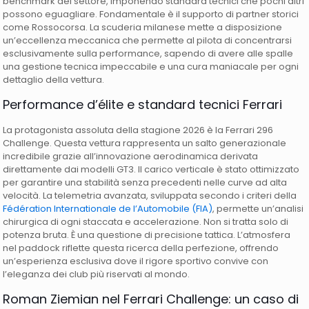
benchmark del settore, imponendo standard tecnici che pochi altri
possono eguagliare. Fondamentale è il supporto di partner storici
come Rossocorsa. La scuderia milanese mette a disposizione
un’eccellenza meccanica che permette al pilota di concentrarsi
esclusivamente sulla performance, sapendo di avere alle spalle
una gestione tecnica impeccabile e una cura maniacale per ogni
dettaglio della vettura.
Performance d’élite e standard tecnici Ferrari
La protagonista assoluta della stagione 2026 è la Ferrari 296
Challenge. Questa vettura rappresenta un salto generazionale
incredibile grazie all’innovazione aerodinamica derivata
direttamente dai modelli GT3. Il carico verticale è stato ottimizzato
per garantire una stabilità senza precedenti nelle curve ad alta
velocità. La telemetria avanzata, sviluppata secondo i criteri della
Fédération Internationale de l’Automobile (FIA)
, permette un’analisi
chirurgica di ogni staccata e accelerazione. Non si tratta solo di
potenza bruta. È una questione di precisione tattica. L’atmosfera
nel paddock riflette questa ricerca della perfezione, offrendo
un’esperienza esclusiva dove il rigore sportivo convive con
l’eleganza dei club più riservati al mondo.
Roman Ziemian nel Ferrari Challenge: un caso di