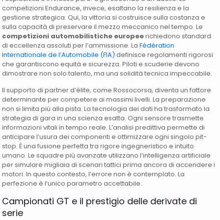
competizioni Endurance, invece, esaltano la resilienza e la
gestione strategica. Qui, la vittoria si costruisce sulla costanza e
sulla capacità di preservare il mezzo meccanico nel tempo. Le
competizioni automobilistiche europee
richiedono standard
di eccellenza assoluti per l’ammissione. La
Fédération
Internationale de l’Automobile (FIA)
definisce regolamenti rigorosi
che garantiscono equità e sicurezza. Piloti e scuderie devono
dimostrare non solo talento, ma una solidità tecnica impeccabile.
Il supporto di partner d’élite, come Rossocorsa, diventa un fattore
determinante per competere ai massimi livelli. La preparazione
non si limita più alla pista. La tecnologia dei dati ha trasformato la
strategia di gara in una scienza esatta. Ogni sensore trasmette
informazioni vitali in tempo reale. L’analisi predittiva permette di
anticipare l’usura dei componenti e ottimizzare ogni singolo pit-
stop. È una fusione perfetta tra rigore ingegneristico e intuito
umano. Le squadre più avanzate utilizzano l’intelligenza artificiale
per simulare migliaia di scenari tattici prima ancora di accendere i
motori. In questo contesto, l’errore non è contemplato. La
perfezione è l’unico parametro accettabile.
Campionati GT e il prestigio delle derivate di
serie