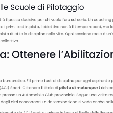
le Scuole di Pilotaggio
è il passo decisivo per chi vuole fare sul serio. Un coaching 
e i primi test in pista, l’obiettivo non è il tempo record, ma
 pista riflette la disciplina nella vita. Ogni sessione reale è
collettiva.
a: Ottenere l’Abilitazio
urocratico. È il primo test di disciplina per ogni aspirante pr
 (ACI) Sport. Ottenere il titolo di
pilota di motorsport
richie
co presso un Automobile Club provinciale. Segue una visita me
egli altri concorrenti. La determinazione si vede anche nella
ialmente da ACI Sport e variano in base al livello della licenza.