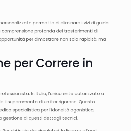
personalizzato permette di eliminare i vizi di guida
 la comprensione profonda dei trasferimenti di
 un’opportunità per dimostrare non solo rapidità, ma
ne per Correre in
ofessionista. In Italia, l’unico ente autorizzato a
de il superamento di un iter rigoroso. Questo
dica specialistica per l’idoneità agonistica,
 gestione di questi dettagli tecnici.
 Per chi inizia dai simulatori, le licenze eSport