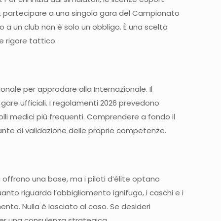
eale, partecipare a una singola gara del Campionato
a o a un club non è solo un obbligo. È una scelta
e rigore tattico.
onale per approdare alla Internazionale. Il
gare ufficiali. I regolamenti 2026 prevedono
olli medici più frequenti. Comprendere a fondo il
nte di validazione delle proprie competenze.
 offrono una base, ma i piloti d’élite optano
nto riguarda l’abbigliamento ignifugo, i caschi e i
nto. Nulla è lasciato al caso. Se desideri
r una consulenza strategica.