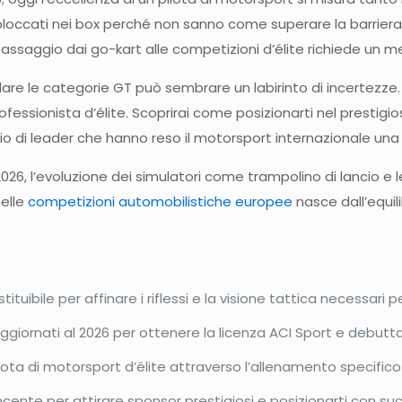
 bloccati nei box perché non sanno come superare la barriera 
passaggio dai go-kart alle competizioni d’élite richiede un m
are le categorie GT può sembrare un labirinto di incertezze.
fessionista d’élite. Scoprirai come posizionarti nel prestigi
 di leader che hanno reso il motorsport internazionale una 
2026, l’evoluzione dei simulatori come trampolino di lancio 
nelle
competizioni automobilistiche europee
nasce dall’equili
ituibile per affinare i riflessi e la visione tattica necessari p
i aggiornati al 2026 per ottenere la licenza ACI Sport e debutt
lota di motorsport d’élite attraverso l’allenamento specifico 
incente per attirare sponsor prestigiosi e posizionarti con s