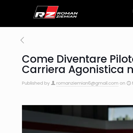
Come Diventare Pilot
Carriera Agonistica 
Published by
romanziemian6@gmail.com
on