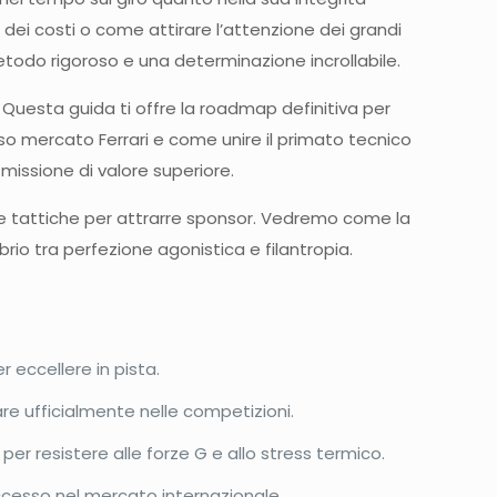
dei costi o come attirare l’attenzione dei grandi
etodo rigoroso e una determinazione incrollabile.
 Questa guida ti offre la roadmap definitiva per
oso mercato Ferrari e come unire il primato tecnico
missione di valore superiore.
e le tattiche per attrarre sponsor. Vedremo come la
brio tra perfezione agonistica e filantropia.
er eccellere in pista.
are ufficialmente nelle competizioni.
per resistere alle forze G e allo stress termico.
uccesso nel mercato internazionale.