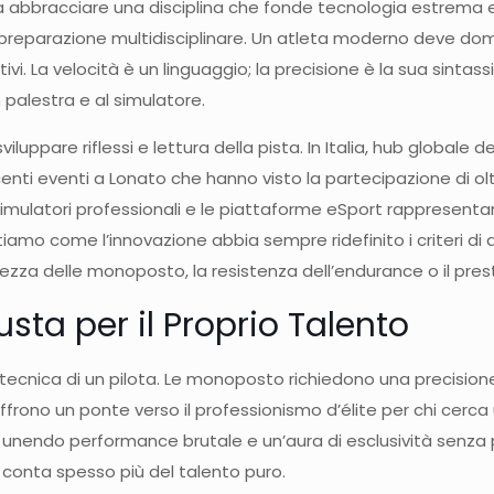
ca abbracciare una disciplina che fonde tecnologia estrema e 
preparazione multidisciplinare. Un atleta moderno deve domina
. La velocità è un linguaggio; la precisione è la sua sintassi.
 palestra e al simulatore.
iluppare riflessi e lettura della pista. In Italia, hub globale 
ti eventi a Lonato che hanno visto la partecipazione di oltre 
 simulatori professionali e le piattaforme eSport rappresent
tiamo come l’innovazione abbia sempre ridefinito i criteri d
purezza delle monoposto, la resistenza dell’endurance o il p
sta per il Proprio Talento
à tecnica di un pilota. Le monoposto richiedono una precision
frono un ponte verso il professionismo d’élite per chi cerca 
nendo performance brutale e un’aura di esclusività senza pari
conta spesso più del talento puro.