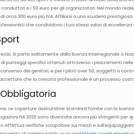
er i conduttori e i 50 euro per gli organizzatori. Nel mondo r
 di circa 300 euro più IVA. Affiliarsi a una scuderia prestigios
ofessionisti che condividono i tuoi stessi valori di eccellenza 
Sport
ecisi. Si parte solitamente dalla licenza Interregionale o Nazi
 punteggi specifici ottenuti attraverso i piazzamenti nelle 
onsenso dei genitori, e per i piloti over 50, soggetti a contr
accettare che la crescita professionale è un processo costa
 Obbligatoria
ione. Le coperture assicurative standard fornite con la licenza
gazioni FIA 2026 sono diventate ancora più stringenti per qua
co effettua verifiche scrupolose sui mezzi e sull’equipaggiame
progetto di carriera solido, puoi
contattare i nostri esperti
pe