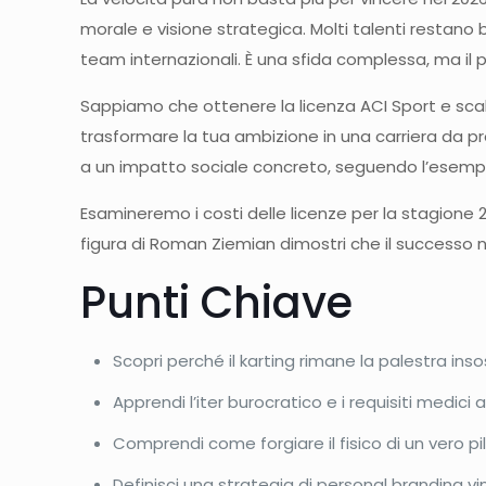
morale e visione strategica. Molti talenti restano
team internazionali. È una sfida complessa, ma il 
Sappiamo che ottenere la licenza ACI Sport e scal
trasformare la tua ambizione in una carriera da pro
a un impatto sociale concreto, seguendo l’esempio
Esamineremo i costi delle licenze per la stagione 
figura di Roman Ziemian dimostri che il successo 
Punti Chiave
Scopri perché il karting rimane la palestra insost
Apprendi l’iter burocratico e i requisiti medic
Comprendi come forgiare il fisico di un vero pi
Definisci una strategia di personal branding v