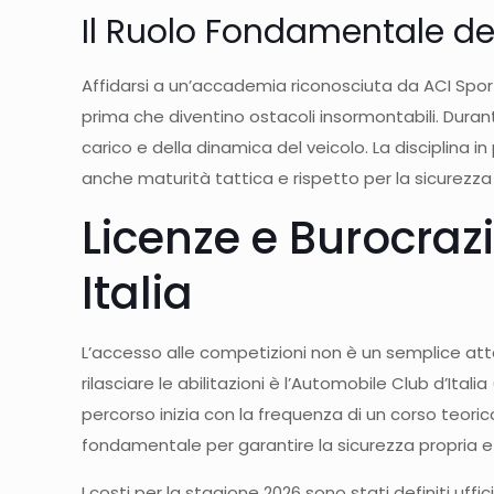
Il Ruolo Fondamentale del
Affidarsi a un’accademia riconosciuta da ACI Sport 
prima che diventino ostacoli insormontabili. Durant
carico e della dinamica del veicolo. La disciplina in
anche maturità tattica e rispetto per la sicurezza 
Licenze e Burocrazi
Italia
L’accesso alle competizioni non è un semplice atto b
rilasciare le abilitazioni è l’Automobile Club d’Italia
percorso inizia con la frequenza di un corso teori
fondamentale per garantire la sicurezza propria e d
I costi per la stagione 2026 sono stati definiti uffic